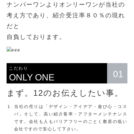
ナンバーワンよりオンリーワンが当社の
せ
CONTACT
考え方であり、紹介受注率８０％の現れ
Instagram
だと
INSTAGRAM
自負しております。
こだわり
01
ONLY ONE
まず。12のお伝えしたい事。
当社の売りは「デザイン・アイデア・遊び心・コス
パ」そして、高い紹介客率・アフターメンテナンス
です。会社も人もバリアフリーのごとく敷居の低い
会社ですので安心して下さい。