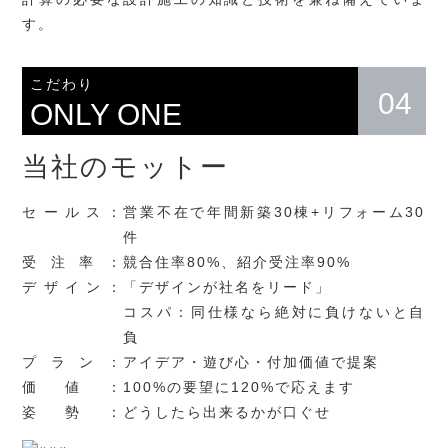
す。
こだわり
04
ONLY ONE
当社のモットー
セールス：
営業不在で年間新築30棟+リフォーム30
件
受注率：
競合住率80%、紹介受注率90%
デザイン：
「デザインが社名をリード」
コスパ：同仕様なら絶対に負けないと自
負
プラン：
アイデア・遊び心・付加価値で提案
価値：
100%の要望に120%で応えます
姿勢：
どうしたら出来るかが口ぐせ