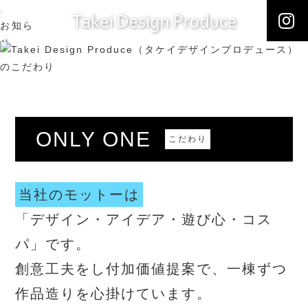
お知ら
せ
NEWS
施工実
例
WORKS
こだわ
ONLY ONE
こだわり
り
ONLY
ONE
当社のモットーは
会社概
要
「デザイン・アイデア・遊び心・コス
ABOUT
パ」です。
US
ブログ
創意工夫をし付加価値提案で、
一棟ずつ
BLOG
作品造りを心掛けています。
お問合