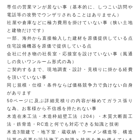
専任の営業マンが居ない事（基本的に、しつこい訪問や
電話等の攻勢でウンザリされることはありません）
社屋や倉庫などに極力費用を掛けていない事（狭い土地
と建物だけです）
一部、海外から直接輸入した建材を原価提供している点
住宅設備機器を原価で提供している点
会社に付き物の社長室・応接室を設けていない事（風通
しの良いワンルーム形式の為）
ご契約するまで、現地調査・設計・見積りに掛かる経費
を頂いていない事
同じ規模・仕様・条件ならば価格競争力で負けない自身
があります
50ページに及ぶ詳細見積りの内容が極めてガラス張り
な為、お客様から不信感を持たれない事
木造在来工法・木造枠組壁工法（204）・木質大断面工
法・鉄骨造・RC造と何でも対応できる知識と技術
木造3階建て・地下室・蔵収納・ラーメン構造等、構造
計算の必要な設計施工の知識と技術を兼ね備えていま