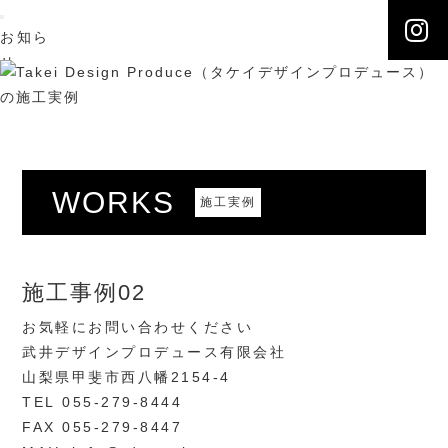
お知ら
せ
NEWS
施工実
例
WORKS
こだわ
WORKS
施工実例
り
ONLY
ONE
会社概
施工事例02
要
お気軽にお問い合わせください
ABOUT
武井デザインプロデュース有限会社
US
山梨県甲斐市西八幡2154-4
ブログ
TEL 055-279-8444
BLOG
FAX 055-279-8447
お問合