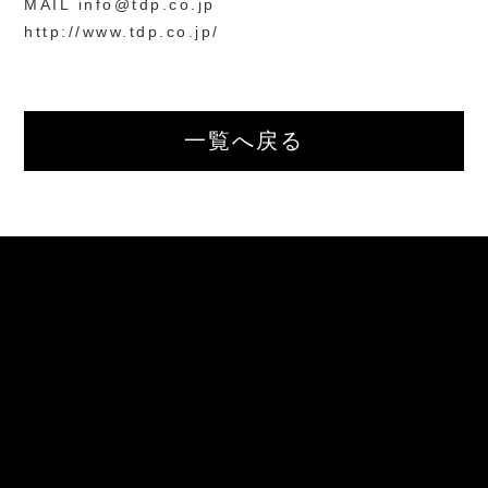
MAIL info@tdp.co.jp
せ
http://www.tdp.co.jp/
CONTACT
Instagram
INSTAGRAM
一覧へ戻る