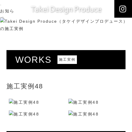
お知ら
せ
NEWS
施工実
例
WORKS
こだわ
WORKS
施工実例
り
ONLY
ONE
会社概
施工実例48
要
ABOUT
US
ブログ
BLOG
お問合