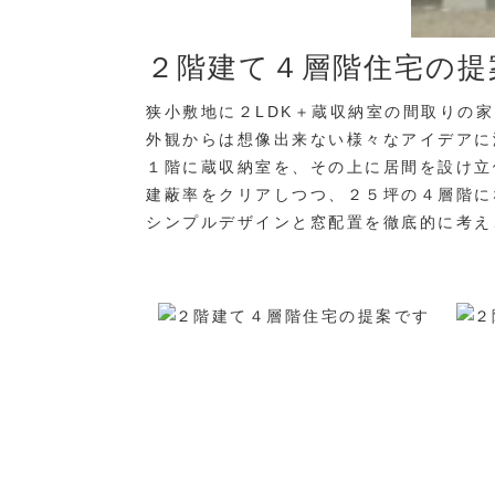
２階建て４層階住宅の提
狭小敷地に２LDK＋蔵収納室の間取りの
外観からは想像出来ない様々なアイデアに
１階に蔵収納室を、その上に居間を設け立
建蔽率をクリアしつつ、２５坪の４層階に
シンプルデザインと窓配置を徹底的に考え