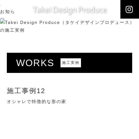
お知ら
せ
NEWS
施工実
例
WORKS
こだわ
WORKS
施工実例
り
ONLY
ONE
会社概
施工事例12
要
オシャレで特徴的な形の家
ABOUT
US
ブログ
BLOG
お問合