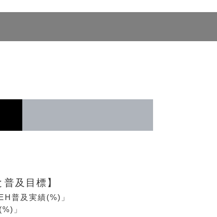
と普及目標】
ZEH普及実績(%)」
(%)」