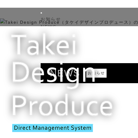
お知らせ
NEWS
施工実例
WORKS
こだわり
ONLY ONE
会社概要
NEWS
ABOUT US
お知らせ
ブログ
BLOG
お問合せ
CONTACT
Instagram
INSTAGRAM