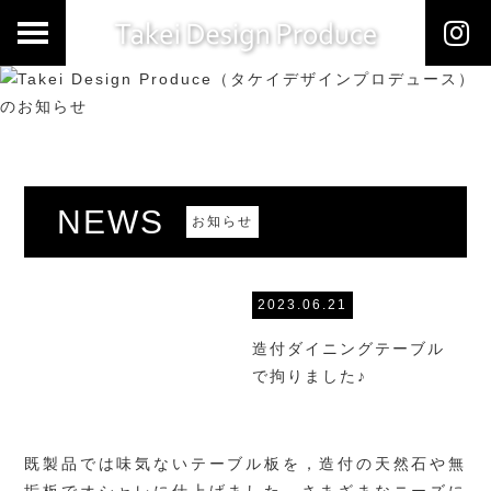
NEWS
お知らせ
2023.06.21
造付ダイニングテーブル
で拘りました♪
既製品では味気ないテーブル板を，造付の天然石や無