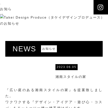
お知ら
せ
NEWS
施工実
例
WORKS
こだわ
NEWS
お知らせ
り
ONLY
ONE
2023.06.05
会社概
要
湘南スタイルの家
ABOUT
US
『広い庭のある湘南スタイルの家』を提案致しまし
ブログ
た。
BLOG
ワクワクする『デザイン・アイデア・遊び心・コス
お問合