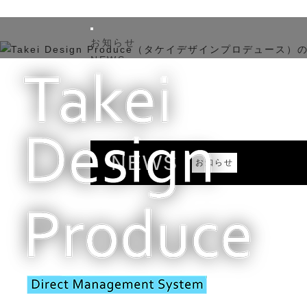
お知らせ
NEWS
施工実例
WORKS
こだわり
ONLY ONE
会社概要
NEWS
ABOUT US
お知らせ
ブログ
BLOG
お問合せ
CONTACT
Instagram
INSTAGRAM